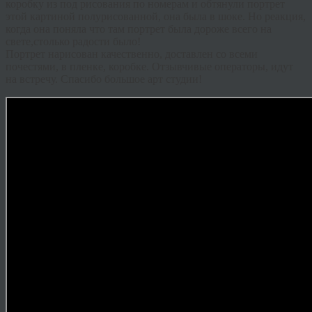
коробку из под рисования по номерам и обтянули портрет
этой картиной полурисованной, она была в шоке. Но реакция,
когда она поняла что там портрет была дороже всего на
свете,столько радости было!
Портрет нарисован качественно, доставлен со всеми
почестями, в пленке, коробке. Отзывчивые операторы, идут
на встречу. Спасибо большое арт студии!