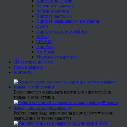
Портрет на дереве
Картины на досках
Картины маслом
Портрет пастелью
Портрет карандашом (имитация)
Скетч
Портрет в стиле Touch Art
WPAP
ГРАНЖ
Поп Арт
Art Brush
Модульные картины
3D фигурка по фото
Идеи подарков
Контакты
Всем советую заказывать картины по фотографии
только в этой студии!
Ребята спасибо🙏 огромное за вашу работу❤ очень
благодарна за такую красоту)