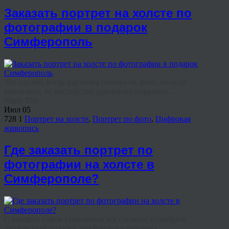
Заказать портрет на холсте по
фотографии в подарок
Симферополь
Тот случай, когда картинка похожа на фото, но если
увеличить, то мастерство художника поражает, ...
Share This
Июл
05
728
1
Портрет на холсте
,
Портрет по фото
,
Цифровая
живопись
Где заказать портрет по
фотографии на холсте в
Симферополе?
С каждым годом становится все сложнее подобрать
интересный подарок для близкого человека, ...