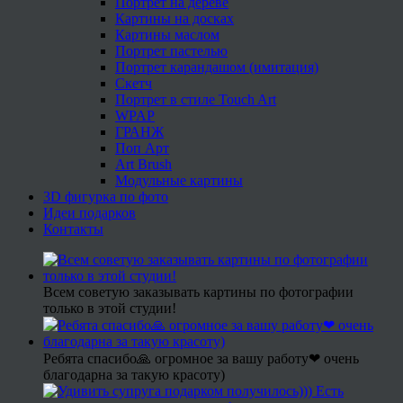
Портрет на дереве
Картины на досках
Картины маслом
Портрет пастелью
Портрет карандашом (имитация)
Скетч
Портрет в стиле Touch Art
WPAP
ГРАНЖ
Поп Арт
Art Brush
Модульные картины
3D фигурка по фото
Идеи подарков
Контакты
Всем советую заказывать картины по фотографии
только в этой студии!
Ребята спасибо🙏 огромное за вашу работу❤ очень
благодарна за такую красоту)