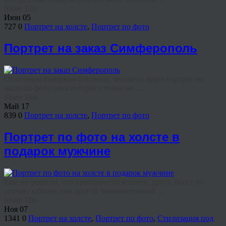
Share This
Июн
05
727
0
Портрет на холсте
,
Портрет по фото
Портрет на заказ Симферополь
Отличным подарком близкому человеку будет портрет на
заказ по фото цена которого точно не ...
Share This
Май
17
839
0
Портрет на холсте
,
Портрет по фото
Портрет по фото на холсте в
подарок мужчине
Еще не решили, что преподнести коллеге, другу, боссу по
случаю юбилея или другой знаменательной ...
Share This
Ноя
07
1341
0
Портрет на холсте
,
Портрет по фото
,
Стилизация под