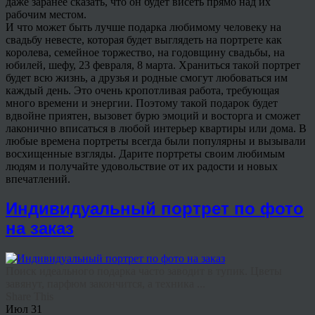
даже заранее сказать, что он будет висеть прямо над их
рабочим местом.
И что может быть лучше подарка любимому человеку на
свадьбу невесте, которая будет выглядеть на портрете как
королева, семейное торжество, на годовщину свадьбы, на
юбилей, шефу, 23 февраля, 8 марта. Храниться такой портрет
будет всю жизнь, а друзья и родные смогут любоваться им
каждый день. Это очень кропотливая работа, требующая
много времени и энергии. Поэтому такой подарок будет
вдвойне приятен, вызовет бурю эмоций и восторга и сможет
лаконично вписаться в любой интерьер квартиры или дома. В
любые времена портреты всегда были популярны и вызывали
восхищенные взгляды. Дарите портреты своим любимым
людям и получайте удовольствие от их радости и новых
впечатлений.
Индивидуальный портрет по фото
на заказ
Поиск идеального подарка часто заводит в тупик. Цветы
завянут, парфюм закончится, а техника ...
Share This
Июл
31