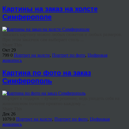
Картины на заказ на холсте
Симферополе
Заказать картину можно любых сюжетов и любых размеров.
При этом заказчик сам выбирает стиль ...
Share This
Окт
29
799
0
Портрет на холсте
,
Портрет по фото
,
Цифровая
живопись
Картина по фото на заказ
Симферополь
Портрет в подарок – лучшее решение, ведь увидеть себя на
живописном полотне приятно каждому ...
Share This
Дек
26
1079
0
Портрет на холсте
,
Портрет по фото
,
Цифровая
живопись