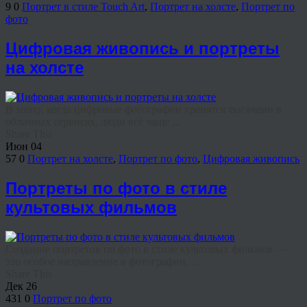
9
0
Портрет в стиле Touch Art
,
Портрет на холсте
,
Портрет по
фото
Цифровая живопись и портреты
на холсте
В эпоху, когда цифровые фотографии хранятся тысячами в
облачных сервисах, люди всё чаще ...
Share This
Июн
04
57
0
Портрет на холсте
,
Портрет по фото
,
Цифровая живопись
Портреты по фото в стиле
культовых фильмов
Создание портретов по фото в стиле культовых фильмов —
это особое направление в фотографии, ...
Share This
Дек
26
431
0
Портрет по фото