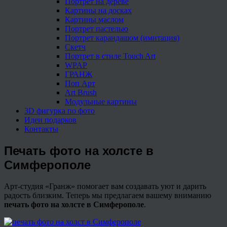
Портрет на дереве
Картины на досках
Картины маслом
Портрет пастелью
Портрет карандашом (имитация)
Скетч
Портрет в стиле Touch Art
WPAP
ГРАНЖ
Поп Арт
Art Brush
Модульные картины
3D фигурка по фото
Идеи подарков
Контакты
Печать фото на холсте в
Симферополе
Арт-студия «Гранж» помогает вам создавать уют и дарить
радость близким. Теперь мы предлагаем вашему вниманию
печать фото на холсте в Симферополе
.