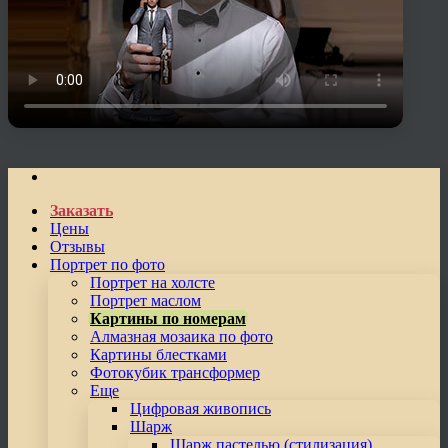
Заказать
Цены
Отзывы
Портрет по фото
Портрет на холсте
Портрет маслом
Картины по номерам
Алмазная мозаика по фото
Картины блестками
Фотокубик трансформер
Еще
Цифровая живопись
Шарж
Шарж пастелью (стилизация)