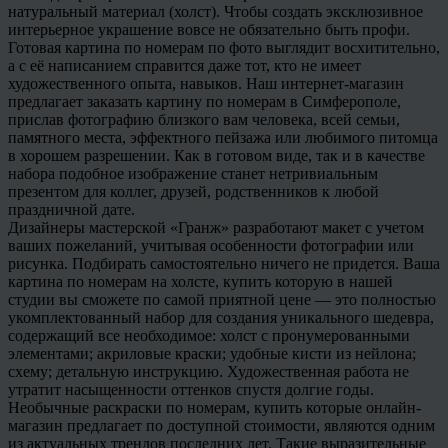
натуральный материал (холст). Чтобы создать эксклюзивное
интерьерное украшение вовсе не обязательно быть профи.
Готовая картина по номерам по фото выглядит восхитительно,
а с её написанием справится даже тот, кто не имеет
художественного опыта, навыков. Наш интернет-магазин
предлагает заказать картину по номерам в Симферополе,
прислав фотографию близкого вам человека, всей семьи,
памятного места, эффектного пейзажа или любимого питомца
в хорошем разрешении. Как в готовом виде, так и в качестве
набора подобное изображение станет нетривиальным
презентом для коллег, друзей, родственников к любой
праздничной дате.
Дизайнеры мастерской «Гранж» разработают макет с учетом
ваших пожеланий, учитывая особенности фотографии или
рисунка. Подбирать самостоятельно ничего не придется. Ваша
картина по номерам на холсте, купить которую в нашей
студии вы сможете по самой приятной цене — это полностью
укомплектованный набор для создания уникального шедевра,
содержащий все необходимое: холст с пронумерованными
элементами; акриловые краски; удобные кисти из нейлона;
схему; детальную инструкцию. Художественная работа не
утратит насыщенности оттенков спустя долгие годы.
Необычные раскраски по номерам, купить которые онлайн-
магазин предлагает по доступной стоимости, являются одним
из актуальных трендов последних лет. Такие выразительные