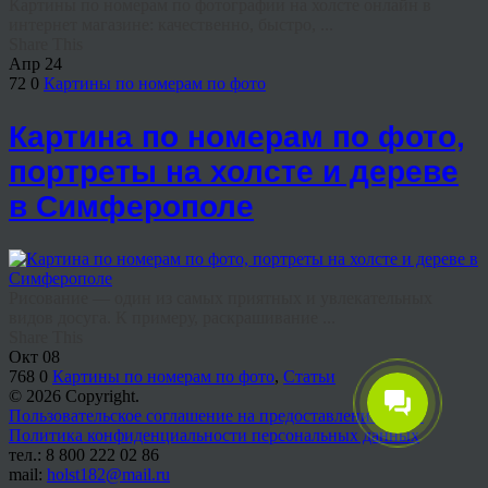
Картины по номерам по фотографии на холсте онлайн в
интернет магазине: качественно, быстро, ...
Share This
Апр
24
72
0
Картины по номерам по фото
Картина по номерам по фото,
портреты на холсте и дереве
в Симферополе
Рисование — один из самых приятных и увлекательных
видов досуга. К примеру, раскрашивание ...
Share This
Окт
08
768
0
Картины по номерам по фото
,
Статьи
© 2026 Copyright.
Пользовательское соглашение на предоставление услуг
Политика конфиденциальности персональных данных
тел.: 8 800 222 02 86
mail:
holst182@mail.ru