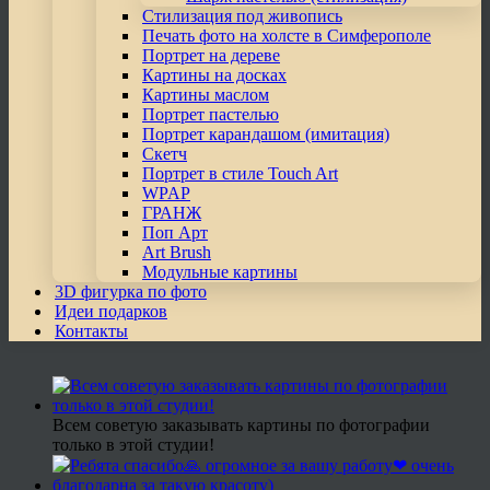
Стилизация под живопись
Печать фото на холсте в Симферополе
Портрет на дереве
Картины на досках
Картины маслом
Портрет пастелью
Портрет карандашом (имитация)
Скетч
Портрет в стиле Touch Art
WPAP
ГРАНЖ
Поп Арт
Art Brush
Модульные картины
3D фигурка по фото
Идеи подарков
Контакты
Всем советую заказывать картины по фотографии
только в этой студии!