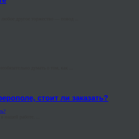
юбое другое торжество — повод ...
обязательно думать о том, как ...
ерополе, стоит ли заказать?
 нашей работе. ...