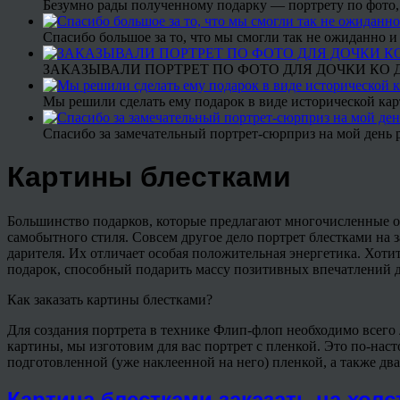
Безумно рады полученному подарку — портрету по фото,
Спасибо большое за то, что мы смогли так не ожиданно
ЗАКАЗЫВАЛИ ПОРТРЕТ ПО ФОТО ДЛЯ ДОЧКИ КО ДН
Мы решили сделать ему подарок в виде исторической кар
Спасибо за замечательный портрет-сюрприз на мой день 
Картины блестками
Большинство подарков, которые предлагают многочисленные о
самобытного стиля. Совсем другое дело портрет блестками на з
дарителя. Их отличает особая положительная энергетика. Хот
подарок, способный подарить массу позитивных впечатлений д
Как заказать картины блестками?
Для создания портрета в технике Флип-флоп необходимо всего 
картины, мы изготовим для вас портрет с пленкой. Это по-нас
подготовленной (уже наклеенной на него) пленкой, а также дв
Картина блестками заказать на холс