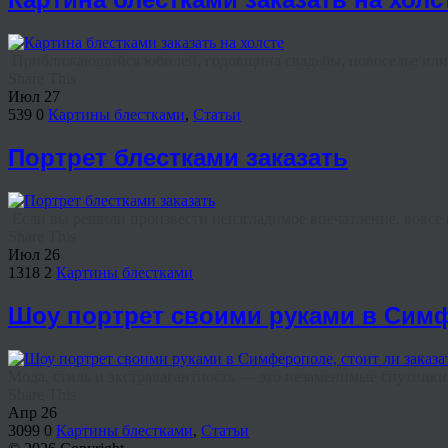
Приближающийся юбилей, годовщина свадьбы, новоселье или л
Share This
Июл
27
539
0
Картины блестками
,
Статьи
Портрет блестками заказать
Если вы решили произвести неизгладимое впечатление, вовсе не
Share This
Июл
26
1318
2
Картины блестками
Шоу портрет своими руками в Симф
Мода, стиль и экстравагантность — это незаменимые спутники в
Share This
Апр
26
3099
0
Картины блестками
,
Статьи