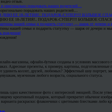
 видео отзыв.
 и оригинально порадовать наших родителей…
Ю ЕЕ 18-ЛЕТИЯ!.. ПОДАРОК-СУПЕР!!!! БОЛЬШОЕ СПАС
тины нашей семьи и подарить статуэтку — шарж от дочери и мы 
рождения!
нлайн-магазины, офлайн-бутики созданы в условиях массового 
аказ. Адресные презенты, к примеру, картины, подготовленные п
ите удивить коллег, друзей, любимых? Эффектный шоу портрет, 
евушкам, мужчинам любого возраста, социального статуса.
лишь одно качественное фото с интересной эмоцией. После утве
тоящему креативный подарок, который превратит обычное изобра
а варианта раскраски: флакончики с цветными блестками либо кра
те