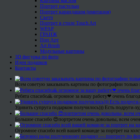
Картины маслом
Портрет пастелью
Портрет карандашом (имитация)
Скетч
Портрет в стиле Touch Art
WPAP
ГРАНЖ
Поп Арт
Art Brush
Модульные картины
3D фигурка по фото
Идеи подарков
Контакты
Всем советую заказывать картины по фотографии только 
Ребята спасибо🙏 огромное за вашу работу❤ очень благод
Удивить супруга подарком получилось))) Есть подруги-х
Большое спасибо 😍портретом очень довольны, всем очен
Огромное спасибо всей вашей команде за портрет на холс