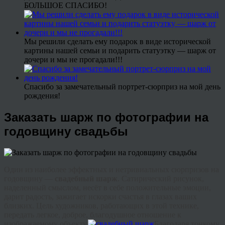
БОЛЬШОЕ СПАСИБО!
Мы решили сделать ему подарок в виде исторической
картины нашей семьи и подарить статуэтку — шарж от
дочери и мы не прогадали!!!
Спасибо за замечательный портрет-сюрприз на мой день
рождения!
Заказать шарж по фотографии на
годовщину свадьбы
Один из наиболее эффектных и нетривиальных сюрпризов на
годовщину —
свадебный шарж
. Сатирический рисунок,
наделенный смыслом, несёт в себе положительные эмоции,
дарит радость, зажигает искорки счастья в глазах ваших
близких. Цель художников, работающих в этой технике,
передать легкое, доброе, благодушное отношение к
изображаемому объекту.
Благодаря тонкому