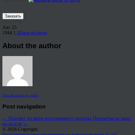
Заказать
Share This
Авг
25
1944
1
Шарж по фото
About the author
View all articles by rauffri
Post navigation
←
Портрет по фото на годовщину свадьбы
Портреты на заказ
на холсте
→
© 2026 Copyright.
Пользовательское соглашение на предоставление услуг