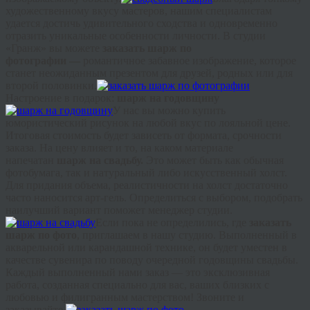
художественному вкусу мастеров, нашим специалистам
удается достичь удивительного сходства и одновременно
отразить уникальные особенности личности. В студии
«
Гранж
» вы можете
заказать шарж по
фотографии
—
романтичное забавное изображение, которое
станет неожиданным презентом для друзей, родных или для
второй половинки.
Настроение в подарок:
шарж на годовщину
У нас вы можно купить
юмористический рисунок на любой вкус по лояльной цене.
Итоговая стоимость будет зависеть от формата, срочности
заказа. На цену влияет и то, на каком материале
напечатан
шарж на свадьбу
.
Это может быть как обычная
фотобумага, так и натуральный либо искусственный холст.
Для придания объема, реалистичности на холст достаточно
часто наносится арт-гель. Определиться с выбором, подобрать
наилучший вариант поможет менеджер студии.
Если пока не определились, где
заказать
шарж по фото
, приглашаем в нашу студию. Выполненный в
акварельной или карандашной технике, он будет уместен в
качестве сувенира по поводу очередной годовщины свадьбы.
Каждый выполненный нами заказ — это эксклюзивная
работа, созданная специально для вас, ваших близких с
любовью и филигранным мастерством! Звоните и
заказывайте.