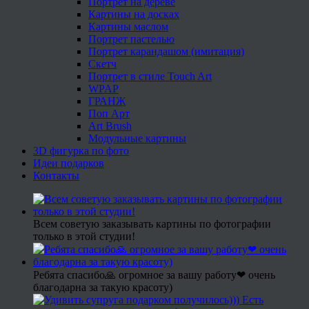
Портрет на дереве
Картины на досках
Картины маслом
Портрет пастелью
Портрет карандашом (имитация)
Скетч
Портрет в стиле Touch Art
WPAP
ГРАНЖ
Поп Арт
Art Brush
Модульные картины
3D фигурка по фото
Идеи подарков
Контакты
Всем советую заказывать картины по фотографии
только в этой студии!
Ребята спасибо🙏 огромное за вашу работу❤ очень
благодарна за такую красоту)