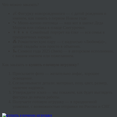
Что можно заказать?
👶 Фигурку новорожденного — с датой рождения и
именем, как память о первом Новом годе.
🐾 Мини-копию питомца — ваш кот в шапке Деда
Мороза или собака в плаще Снегурочки.
👨‍👩‍👧‍👦 Семейный портрет на ёлке — вся семья в
праздничных нарядах.
💑 Романтическую пару — с надписью «Любим(а)»,
датой свадьбы или просто в объятиях.
🐍 Символ года 2025 (Змея) — в авторском исполнении,
с вашим именем или пожеланием.
Как заказать и
купить елочную игрушку
?
Присылаете фото — желательно анфас, хорошее
освещение.
Согласовываете детали: материал, позу, цвет, размер,
наличие надписи.
Утверждаете эскиз — мы покажем, как будет выглядеть
фигурка до начала работы.
Получаете готовую игрушку — в праздничной
упаковке, с возможностью отправки по России и СНГ.