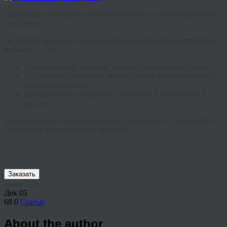
Где купить новогодние елочные игрушки с индивидуальным
дизайном?
Не тратьте время на поиски в магазинах!
Елочная игрушка
на заказ
— это:
Оригинальный подарок, который запомнится надолго.
Украшение с историей, которое будет возвращать вас к
лучшим моментам.
Ручная работа, созданная с любовью и вниманием к
деталям.
Закажите свою елочную фигурку уже сегодня — и сделайте
Новый год по-настоящему личным!
Заказать
Share This
Дек
05
68
0
Статьи
About the author