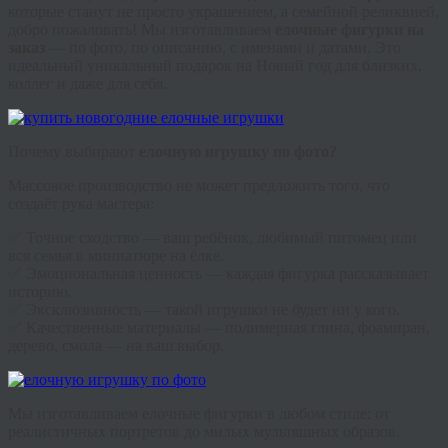
которые станут не просто украшением, а семейной реликвией,
добро пожаловать! Мы изготавливаем
елочные фигурки на
заказ
— по фото, по описанию, с именами и датами. Это
идеальный уникальный подарок на Новый год для близких,
коллег и даже для себя.
Почему выбирают
елочную игрушку по фото?
Массовое производство не может предложить того, что
создаёт рука мастера:
✅ Точное сходство — ваш ребёнок, любимый питомец или
вся семья в миниатюре на ёлке.
✅ Эмоциональная ценность — каждая фигурка рассказывает
историю.
✅ Эксклюзивность — такой игрушки не будет ни у кого.
✅ Качественные материалы — полимерная глина, фоамиран,
дерево, смола — на ваш выбор.
Мы изготавливаем елочные фигурки в любом стиле: от
реалистичных портретов до милых мультяшных образов.