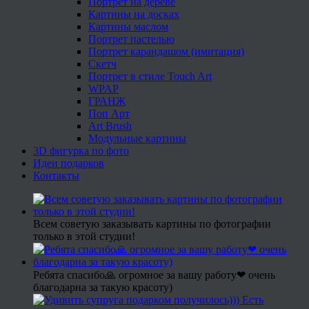
Портрет на дереве
Картины на досках
Картины маслом
Портрет пастелью
Портрет карандашом (имитация)
Скетч
Портрет в стиле Touch Art
WPAP
ГРАНЖ
Поп Арт
Art Brush
Модульные картины
3D фигурка по фото
Идеи подарков
Контакты
Всем советую заказывать картины по фотографии
только в этой студии!
Ребята спасибо🙏 огромное за вашу работу❤ очень
благодарна за такую красоту)