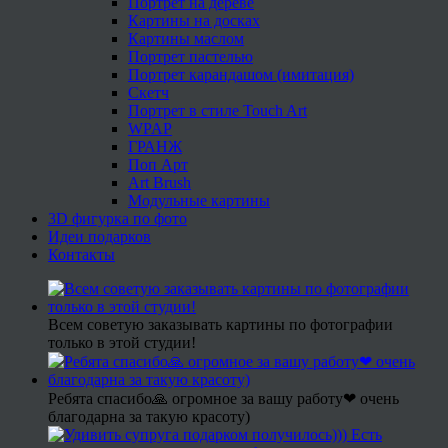
Портрет на дереве
Картины на досках
Картины маслом
Портрет пастелью
Портрет карандашом (имитация)
Скетч
Портрет в стиле Touch Art
WPAP
ГРАНЖ
Поп Арт
Art Brush
Модульные картины
3D фигурка по фото
Идеи подарков
Контакты
Всем советую заказывать картины по фотографии
только в этой студии!
Ребята спасибо🙏 огромное за вашу работу❤ очень
благодарна за такую красоту)