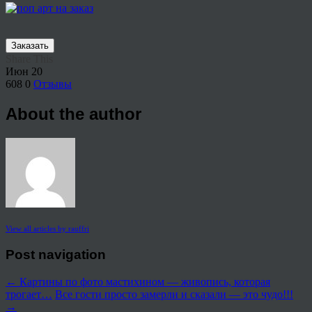
Заказать
Share This
Июн
20
608
0
Отзывы
About the author
View all articles by rauffri
Post navigation
←
Картины по фото мастихином — живопись, которая
трогает…
Все гости просто замерли и сказали — это чудо!!!
→