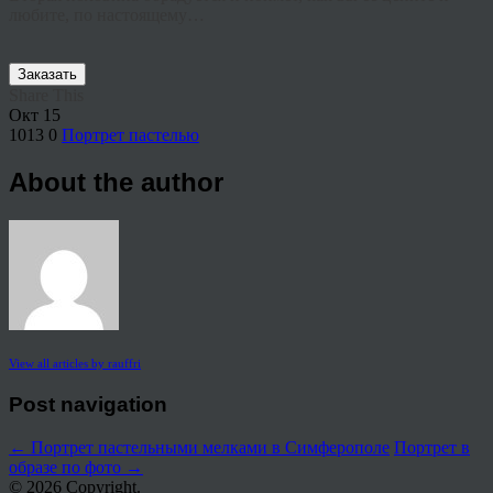
любите, по настоящему…
Заказать
Share This
Окт
15
1013
0
Портрет пастелью
About the author
View all articles by rauffri
Post navigation
←
Портрет пастельными мелками в Симферополе
Портрет в
образе по фото
→
© 2026 Copyright.