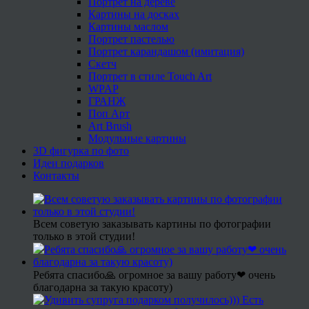
Портрет на дереве
Картины на досках
Картины маслом
Портрет пастелью
Портрет карандашом (имитация)
Скетч
Портрет в стиле Touch Art
WPAP
ГРАНЖ
Поп Арт
Art Brush
Модульные картины
3D фигурка по фото
Идеи подарков
Контакты
Всем советую заказывать картины по фотографии
только в этой студии!
Ребята спасибо🙏 огромное за вашу работу❤ очень
благодарна за такую красоту)