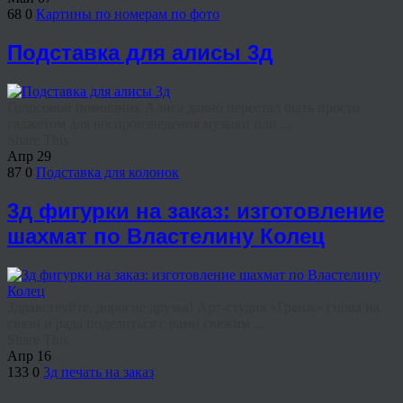
68
0
Картины по номерам по фото
Подставка для алисы 3д
Голосовой помощник Алиса давно перестал быть просто
гаджетом для воспроизведения музыки или ...
Share This
Апр
29
87
0
Подставка для колонок
3д фигурки на заказ: изготовление
шахмат по Властелину Колец
Здравствуйте, дорогие друзья! Арт-студия «Гранж» снова на
связи и рада поделиться с вами свежим ...
Share This
Апр
16
133
0
3д печать на заказ