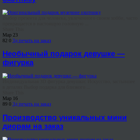
Выбор презента для человека, увлеченного своим хобби, часто
превращается в настоящую головную ...
Share This
Мар
23
82
0
3д печать на заказ
Необычный подарок девушке —
фигурка
Индивидуальная 3D фигурка девушки: Искусство, застывшее
в деталях Выбор подарка для близкого ...
Share This
Мар
16
89
0
3д печать на заказ
Производство уникальных мини
диорам на заказ