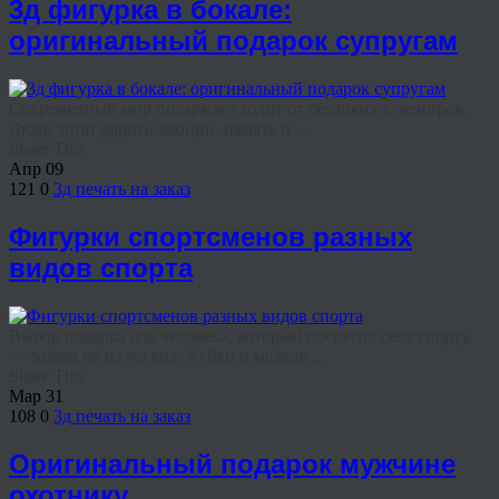
3д фигурка в бокале:
оригинальный подарок супругам
Современный мир подарков уходит от безликих сувениров.
Люди хотят дарить эмоции, память и ...
Share This
Апр
09
121
0
3д печать на заказ
Фигурки спортсменов разных
видов спорта
Выбор подарка для человека, который посвятил себя спорту,
— задача не из легких. Кубки и медали ...
Share This
Мар
31
108
0
3д печать на заказ
Оригинальный подарок мужчине
охотнику