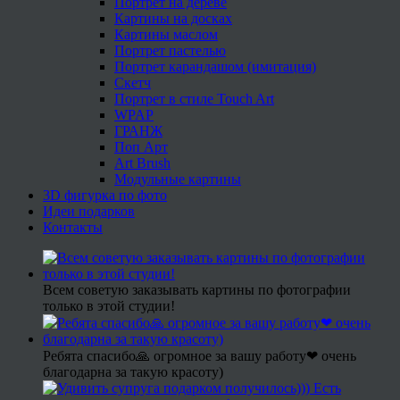
Портрет на дереве
Картины на досках
Картины маслом
Портрет пастелью
Портрет карандашом (имитация)
Скетч
Портрет в стиле Touch Art
WPAP
ГРАНЖ
Поп Арт
Art Brush
Модульные картины
3D фигурка по фото
Идеи подарков
Контакты
Всем советую заказывать картины по фотографии
только в этой студии!
Ребята спасибо🙏 огромное за вашу работу❤ очень
благодарна за такую красоту)