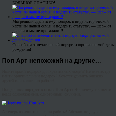
БОЛЬШОЕ СПАСИБО!
Мы решили сделать ему подарок в виде исторической
картины нашей семьи и подарить статуэтку — шарж от
дочери и мы не прогадали!!!
Спасибо за замечательный портрет-сюрприз на мой день
рождения!
Поп Арт непохожий на другие…
Ищите яркий подарок для креативных людей? Не знаете, где
найти оригинальный подарок? Хочется удивить близких,
друзей или коллег по работе?
Понравился
портрет в стиле Поп Арт
? Но почему-то, почти
везде однообразный, однотонный, скучный.
А теперь взгляните на наши работы! Абсолютно другой