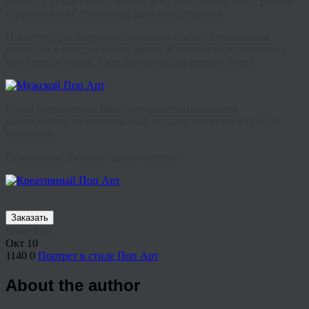
подход к этому стилю. Яркий фон, интересные идеи, ручная
отрисовка лиц, грамотные цветовые решения.
И в итоге, Вы получаете взрывной стиль с креативным
подходом в каждом новом заказе. Клиенты возвращаются к
нам снова и снова, а это значит, мы на верном пути!
Будем рады помочь Вам, порадовать виновников
мероприятия, на котором Ваш подарок окажется в центре
внимания.
Позитивные эмоции гарантированы!
Заказать
Share This
Окт
10
1140
0
Портрет в стиле Поп Арт
About the author