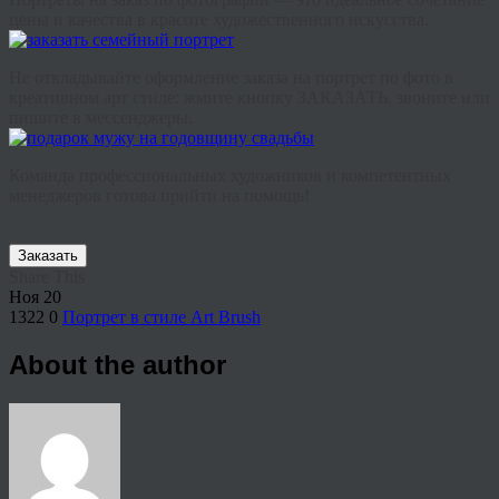
цены и качества в красоте художественного искусства.
Не откладывайте оформление заказа на портрет по фото в
креативном арт стиле: жмите кнопку ЗАКАЗАТЬ, звоните или
пишите в мессенджеры.
Команда профессиональных художников и компетентных
менеджеров готова прийти на помощь!
Заказать
Share This
Ноя
20
1322
0
Портрет в стиле Art Brush
About the author