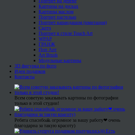
Портрет на дереве
Картины на досках
Картины маслом
Портрет пастелью
Портрет карандашом (имитация)
Скетч
Портрет в стиле Touch Art
WPAP
ГРАНЖ
Поп Арт
Art Brush
Модульные картины
3D фигурка по фото
Идеи подарков
Контакты
Всем советую заказывать картины по фотографии
только в этой студии!
Ребята спасибо🙏 огромное за вашу работу❤ очень
благодарна за такую красоту)