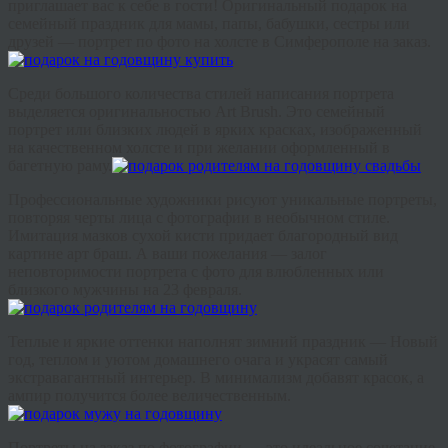
приглашает вас к себе в гости! Оригинальный подарок на
семейный праздник для мамы, папы, бабушки, сестры или
друзей — портрет по фото на холсте в Симферополе на заказ.
Среди большого количества стилей написания портрета
выделяется оригинальностью Art Brush. Это семейный
портрет или близких людей в ярких красках, изображенный
на качественном холсте и при желании оформленный в
багетную раму.
Профессиональные художники рисуют уникальные портреты,
повторяя черты лица с фотографии в необычном стиле.
Имитация мазков сухой кисти придает благородный вид
картине арт браш. А ваши пожелания — залог
неповторимости портрета с фото для влюбленных или
близкого мужчины на 23 февраля.
Теплые и яркие оттенки наполнят зимний праздник — Новый
год, теплом и уютом домашнего очага и украсят самый
экстравагантный интерьер. В минимализм добавят красок, а
ампир получится более величественным.
Портреты на заказ по фотографии — это идеальное сочетание