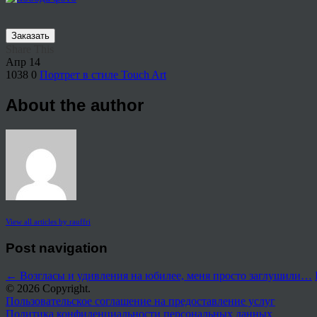
Заказать
Share This
Апр
14
1038
0
Портрет в стиле Touch Art
About the author
View all articles by rauffri
Post navigation
←
Возгласы и удивления на юбилее, меня просто заглушили…
© 2026 Copyright.
Пользовательское соглашение на предоставление услуг
Политика конфиденциальности персональных данных