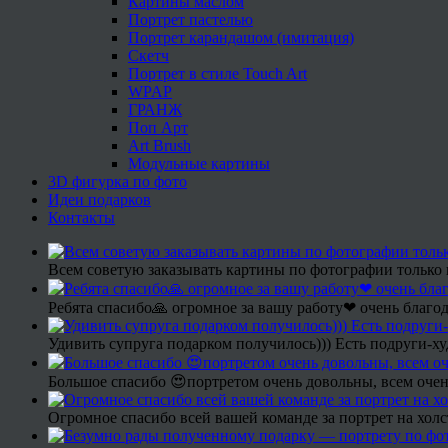
Картины маслом
Портрет пастелью
Портрет карандашом (имитация)
Скетч
Портрет в стиле Touch Art
WPAP
ГРАНЖ
Поп Арт
Art Brush
Модульные картины
3D фигурка по фото
Идеи подарков
Контакты
Всем советую заказывать картины по фотографии только 
Ребята спасибо🙏 огромное за вашу работу❤ очень благод
Удивить супруга подарком получилось))) Есть подруги-х
Большое спасибо 😍портретом очень довольны, всем очен
Огромное спасибо всей вашей команде за портрет на холс