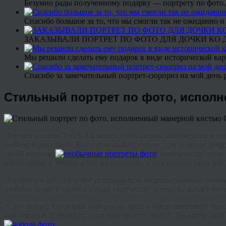
Безумно рады полученному подарку — портрету по фото,
Спасибо большое за то, что мы смогли так не ожиданно
ЗАКАЗЫВАЛИ ПОРТРЕТ ПО ФОТО ДЛЯ ДОЧКИ КО ДН
Мы решили сделать ему подарок в виде исторической кар
Спасибо за замечательный портрет-сюрприз на мой день 
Стильный портрет по фото, испол
Портрет в стиле
Touch
Art
может стать весьма интересным и не
любимой девушкой. Выполненный вручную, при помощи цифров
своей персоне.
Особенности стиля 
очень свежо и модно, а так же позволяет стать прекрасным до
Портреты в арт стиле могут показывать индивидуальные особе
любом случае, подобного рода творчество всегда вызывает инт
А это значит, что и ваш портрет на заказ в представленной те
максимальной четкости и насыщенности линий. Закажите свой 