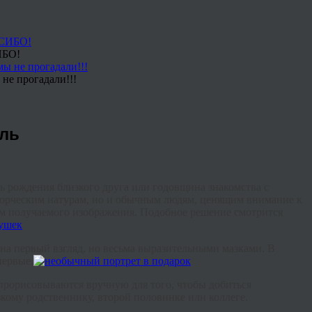
ИБО!
не прогадали!!!
ль
ь рождения близкого друга или годовщина знакомства с
ворческим натурам, но и обычным людям, ценящим внимание к
ом получаемого изображения. Подобное решение смотрится
на первый взгляд, но весьма выразительными мазками. В
первые.
о прорисовываются вручную для того, чтобы добиться
кому родственнику, второй половинке или коллеге.