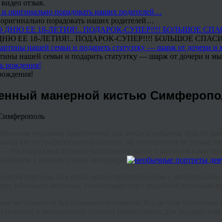
 видео отзыв.
 и оригинально порадовать наших родителей…
Ю ЕЕ 18-ЛЕТИЯ!.. ПОДАРОК-СУПЕР!!!! БОЛЬШОЕ СПАС
тины нашей семьи и подарить статуэтку — шарж от дочери и мы 
рождения!
ненный манерной кистью Симферопо
обычным подарком практически для любого события, будь то ден
ой кисти графического планшета, он приглянется не только т
— это небрежная техника исполнения вкупе с высоким качеств
полнением к любому стилю интерьера.
нности персоны или стать неким произведением с непонятными 
ерес обычного человека, столкнувшегося с подобной техникой в
хнике не останется без должного внимания. Все детали тщательн
стильный и молодежный портрет прямо сейчас для подарка близ