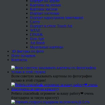
Портрет на дереве
Картины на досках
Картины маслом
Портрет пастелью
Портрет карандашом (имитация)
Скетч
Портрет в стиле Touch Art
WPAP
ГРАНЖ
Поп Арт
Art Brush
Модульные картины
3D фигурка по фото
Идеи подарков
Контакты
Всем советую заказывать картины по фотографии
только в этой студии!
Ребята спасибо🙏 огромное за вашу работу❤ очень
благодарна за такую красоту)