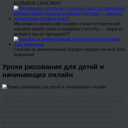
БОЛЬШОЕ СПАСИБО!
Мы решили сделать ему подарок в виде исторической
картины нашей семьи и подарить статуэтку — шарж от
дочери и мы не прогадали!!!
Спасибо за замечательный портрет-сюрприз на мой день
рождения!
Уроки рисования для детей и
начинающих онлайн
Независимо от возраста, пола каждый мечтает об интересном
насыщенном досуге. Ещё лучше, если хобби совершенствует
художественный вкус, способствует выработке полезных
навыков, качеств, привычек. Хотите развить творческие
способности, чувство прекрасного?
Рисование онлайн
бесплатно
на первом уроке необходимо, чтобы понять нужны
ли вам более серьезные умения! Мы начинаем обучение