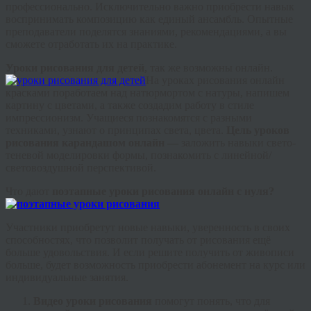
профессионально. Исключительно важно приобрести навык
воспринимать композицию как единый ансамбль. Опытные
преподаватели поделятся знаниями, рекомендациями, а вы
сможете отработать их на практике.
Уроки рисования для детей
, так же возможны онлайн.
На уроках рисования онлайн
красками поработаем над натюрмортом с натуры, напишем
картину с цветами, а также создадим работу в стиле
импрессионизм. Учащиеся познакомятся с разными
техниками, узнают о принципах света, цвета.
Цель уроков
рисования карандашом онлайн —
заложить навыки
свето
-
теневой моделировки формы, познакомить с линейной/
световоздушной перспективой.
Что дают
поэтапные
уроки рисования онлайн с нуля?
Участники приобретут новые навыки, уверенность в своих
способностях, что позволит получать от рисования ещё
больше удовольствия. И если решите получить от живописи
больше, будет возможность приобрести абонемент на курс или
индивидуальные занятия.
Видео уроки рисования
помогут понять, что для