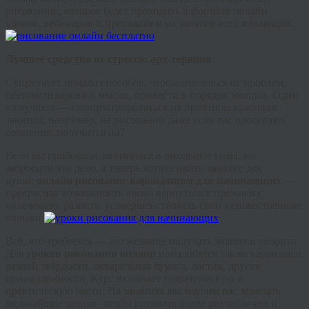
рисованию, которое будет проходить в формате онлайн
уроков,
вебинаров
и приглашаем на занятия всех желающих.
Лучшее средство от стресса: арт-терапия
Существует немало способов, чтобы отвлечься от проблем,
систематизировать мысли, привести в порядок эмоции. Один
из лучших — сконцентрироваться на приятном красивом
занятии, например, на рисовании даже если вас одолевают
сомнения, получится ли?
Если вы пробовали заниматься в школьные годы, но
забросили это дело, а теперь хотите найти занятие для
души,
онлайн рисование карандашом для начинающих
—
прекрасная возможность вновь вернуться к прежнему
увлечению, развить, усовершенствовать свои художественные
навыки.
Всё, что требуется — это желание получать знания и творить.
Для
уроков рисования онлайн
понадобятся также карандаши
разной твёрдости, акварельная бумага, ластик, другие
принадлежности. Курс включает теоретическую и
практическую части. На занятиях мы научим вас замечать
мельчайшие детали, чтобы рисовать более реалистично и