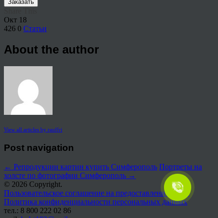
Заказать
Share This
Окт
18
426
0
Статьи
About the author
View all articles by rauffri
Post navigation
←
Репродукции картин купить Симферополь
Портреты на
холсте по фотографии Симферополь
→
© 2026 Copyright.
Пользовательское соглашение на предоставление услуг
Политика конфиденциальности персональных данных
тел.: 8 800 222 02 86