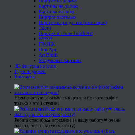
Портрет на дереве
Картины на досках
Картины маслом
Портрет пастелью
Портрет карандашом (имитация)
Скетч
Портрет в стиле Touch Art
WPAP
ГРАНЖ
Поп Арт
Art Brush
Модульные картины
3D фигурка по фото
Идеи подарков
Контакты
Всем советую заказывать картины по фотографии
только в этой студии!
Ребята спасибо🙏 огромное за вашу работу❤ очень
благодарна за такую красоту)