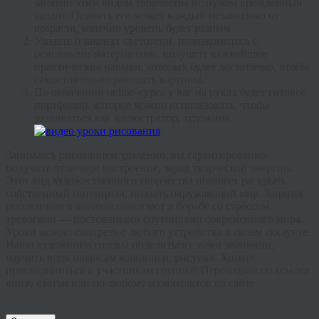
занятий этим видом творчества не нужен врождённый
талант. Освоить его может каждый независимо от
возраста, конечно уровень будет разным.
Узнаете о законах светотени, познакомитесь с
основными материалами, получите важнейшие
практические навыки, которых будет достаточно, чтобы
самостоятельно рисовать картины.
По окончании
online
-курса у вас на руках будет готовое
портфолио, которое можно использовать, чтобы
развиваться как иллюстратор, художник.
Занимаясь рисованием удалённо, вы гарантированно
получите отличное настроение, заряд творческой энергии.
Этот вид художественного творчества поможет раскрыть
собственный потенциал, познать окружающий мир. Занятия
рисованием в
internete
помогают в борьбе со стрессом,
тревогами — постоянными спутниками современного мира.
Уроки можно смотреть с любого устройства в своём
аккаунте
.
Наши художники готовы поделиться с вами знаниями,
научить всем нюансам живописи, рисунка. Хотите
присоединиться к участникам группы? Переходите по ссылке
внизу статьи или по любому из контактов на сайте.