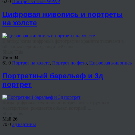
62
0
Портрет в стиле WPAP
Цифровая живопись и портреты
на холсте
В эпоху, когда цифровые фотографии хранятся тысячами в
облачных сервисах, люди всё чаще ...
Share This
Июн
04
61
0
Портрет на холсте
,
Портрет по фото
,
Цифровая живопись
Портретный барельеф и 3д
портрет
Когда цифровые технологии встречаются с ручным
мастерством, рождается объект, который ...
Share This
Май
26
70
0
3д картины