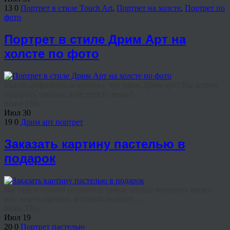
13
0
Портрет в стиле Touch Art
,
Портрет на холсте
,
Портрет по
фото
Портрет в стиле Дрим Арт на
холсте по фото
Магия цифрового искусства: что такое Дрим-арт? Вы хотите
подарить эмоции, а не просто вещь? ...
Share This
Июл
30
19
0
Дрим арт портрет
Заказать картину пастелью в
подарок
Вы ищете способ сохранить самые теплые моменты жизни
или ищете презент, который вызовет ...
Share This
Июл
19
20
0
Портрет пастелью