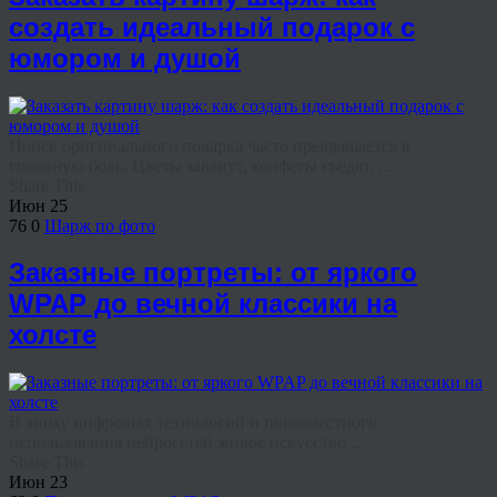
создать идеальный подарок с
юмором и душой
Поиск оригинального подарка часто превращается в
головную боль. Цветы завянут, конфеты съедят, ...
Share This
Июн
25
76
0
Шарж по фото
Заказные портреты: от яркого
WPAP до вечной классики на
холсте
В эпоху цифровых технологий и повсеместного
использования нейросетей живое искусство ...
Share This
Июн
23