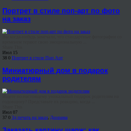
Портрет в стиле поп-арт по фото
на заказ
Вы когда-нибудь замечали, что стандартные фотографии со
временем теряют свою эмоциональную ...
Share This
Июл
15
38
0
Портрет в стиле Поп Арт
Миниатюрный дом в подарок
родителям
Ищете по-настоящему уникальный подарок родителям на
годовщину? Представьте их реакцию, когда ...
Share This
Июл
07
37
0
3д печать на заказ
,
Диорама
Заказать картину шарж: как