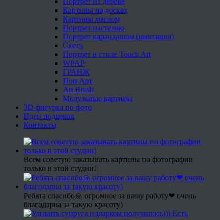
Портрет на дереве
Картины на досках
Картины маслом
Портрет пастелью
Портрет карандашом (имитация)
Скетч
Портрет в стиле Touch Art
WPAP
ГРАНЖ
Поп Арт
Art Brush
Модульные картины
3D фигурка по фото
Идеи подарков
Контакты
Всем советую заказывать картины по фотографии
только в этой студии!
Ребята спасибо🙏 огромное за вашу работу❤ очень
благодарна за такую красоту)