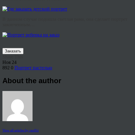
В данном случае подошла светлая рама, она сделает портрет
законченным…
Заказать
Share This
Ноя
24
892
0
Портрет пастелью
About the author
View all articles by rauffri