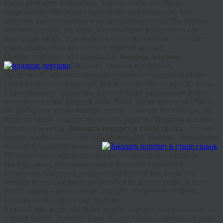
Когда речь идет о подарках, важно, чтобы они были
искренними. Что может быть более трогательным, чем
картина, напоминающая о лучших мгновениях? Вы можете
заказать портрет, где ваша девушка будет изображена как
настоящая звезда, или выбрать нечто необычное, например,
стиль гранж, если это соответствует её вкусам.
Почему портрет – это идеальный
подарок девушке
?
Эмоции – главное в подарках.
Представьте, как ваша девушка открывает подарок и видит
себя на картине, созданной художником. Это не просто вещь,
а произведение искусства, которое будет украшать её дом и
напоминать о вас каждый день. Разве это не тронет её? Часто
мы выбираем что-то быстро, чтобы «галочку поставить», но
будет ли такой подарок приносить радость? Подарок должен
вызывать чувства.
Заказать портрет в стиле гранж
– это не
просто изображение, это способ передать эмоции, запечатлеть
момент и характер человека.
Не обязательно ждать праздника, чтобы сделать подарок.
Иногда самые запоминающиеся моменты случаются
спонтанно. Сюрприз, подаренный просто так, когда его
меньше всего ожидают, запомнится на долгие годы. А если
этот подарок – уникальный портрет, созданный по фото, то
радость от него будет еще больше.
Каждый раз, когда она будет видеть портрет, она вспомнит вас
и вашу заботу. Это отличный способ показать внимание даже