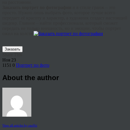
на расстоянии.
Заказать портрет по фотографии
и в стиле гранж – это
просто. Нужно лишь выбрать фото, которое лучше всего
передает её красоту и характер, а художник создаст настоящий
шедевр. Главное – найти профессионала, который сможет
передать не только внешность, но и эмоции, чтобы портрет
ожил на холсте.
Заказать
Share This
Ноя
23
1151
0
Портрет по фото
About the author
View all articles by rauffri