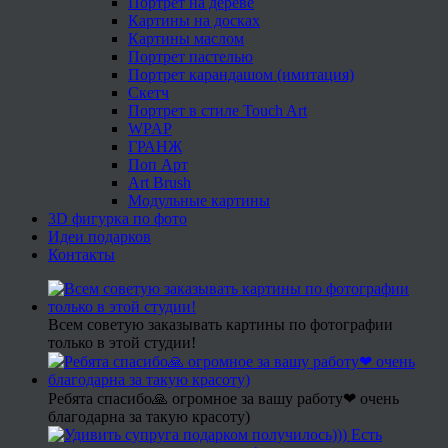
Портрет на дереве
Картины на досках
Картины маслом
Портрет пастелью
Портрет карандашом (имитация)
Скетч
Портрет в стиле Touch Art
WPAP
ГРАНЖ
Поп Арт
Art Brush
Модульные картины
3D фигурка по фото
Идеи подарков
Контакты
Всем советую заказывать картины по фотографии
только в этой студии!
Ребята спасибо🙏 огромное за вашу работу❤ очень
благодарна за такую красоту)