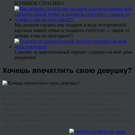
БОЛЬШОЕ СПАСИБО!
Мы решили сделать ему подарок в виде исторической
картины нашей семьи и подарить статуэтку — шарж от
дочери и мы не прогадали!!!
Спасибо за замечательный портрет-сюрприз на мой день
рождения!
Хочешь впечатлить свою девушку?
Ищете способ удивить свою девушку? Выбор подарка может
быть настоящим вызовом. Давайте признаем: цветы и
шоколад – это классика, но хочется чего-то более
оригинального. Если вам действительно важно произвести
впечатление, подарите что-то, что вызовет яркие эмоции и
станет памятным на долгие годы. Например,
портрет по фото
на заказ
– это отличный вариант уникального и
персонализированного подарка.