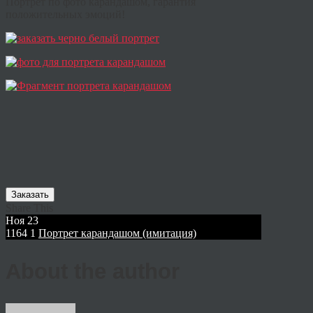
Портрет по фото карандашом, гарантия
положительных эмоций!
Заказать
Share This
Ноя
23
1164
1
Портрет карандашом (имитация)
About the author